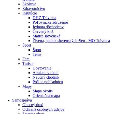
Školstvo
Zdravotníctvo
Inštitúcie
DHZ Trávnica
Poľovnícke združenie
Jednota dôchodcov
Červený kríž
Matica slovenská
Živena, spolok slovenských žien - MO Trávnica
Šport
Šport
Tenis
Fara
Turista
Ubytovanie
Atrakcie v okolí
Náučný chodník
Pošlite pohľadnicu
Mapy
Mapa okolia
Orientačná mapa
Samospráva
Obecný úrad
Ochrana osobných údajov
Starosta obce