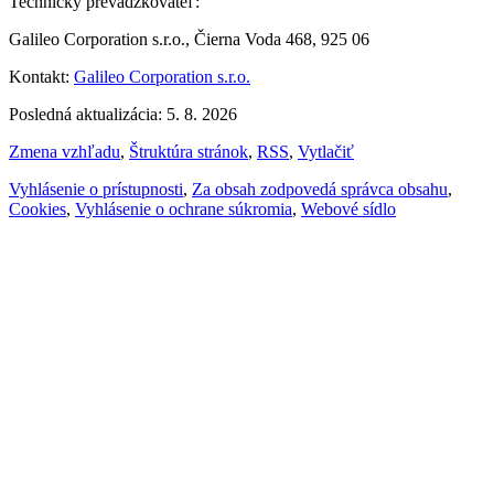
Technický prevádzkovateľ:
Galileo Corporation s.r.o., Čierna Voda 468, 925 06
Kontakt:
Galileo Corporation s.r.o.
Posledná aktualizácia: 5. 8. 2026
Zmena vzhľadu
,
Štruktúra stránok
,
RSS
,
Vytlačiť
Vyhlásenie o prístupnosti
,
Za obsah zodpovedá správca obsahu
,
Cookies
,
Vyhlásenie o ochrane súkromia
,
Webové sídlo