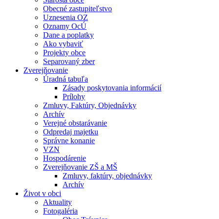
Obecné zastupiteľstvo
Uznesenia OZ
Oznamy OcÚ
Dane a poplatky
Ako vybaviť
Projekty obce
Separovaný zber
Zverejňovanie
Úradná tabuľa
Zásady poskytovania informácií
Prílohy
Zmluvy, Faktúry, Objednávky
Archív
Verejné obstarávanie
Odpredaj majetku
Správne konanie
VZN
Hospodárenie
Zverejňovanie ZŠ a MŠ
Zmluvy, faktúry, objednávky
Archív
Život v obci
Aktuality
Fotogaléria