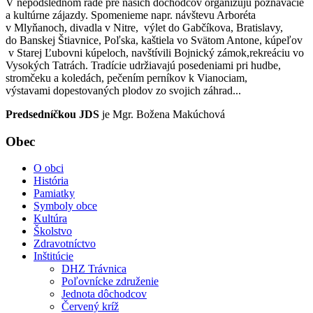
V nepodslednom rade pre našich dôchodcov organizujú poznávacie
a kultúrne zájazdy. Spomenieme napr. návštevu Arboréta
v Mlyňanoch, divadla v Nitre, výlet do Gabčíkova, Bratislavy,
do Banskej Štiavnice, Poľska, kaštiela vo Svätom Antone, kúpeľov
v Starej Ľubovni kúpeloch, navštívili Bojnický zámok,rekreáciu vo
Vysokých Tatrách. Tradície udržiavajú posedeniami pri hudbe,
stromčeku a koledách, pečením perníkov k Vianociam,
výstavami dopestovaných plodov zo svojich záhrad...
Predsedníčkou JDS
je Mgr. Božena Makúchová
Obec
O obci
História
Pamiatky
Symboly obce
Kultúra
Školstvo
Zdravotníctvo
Inštitúcie
DHZ Trávnica
Poľovnícke združenie
Jednota dôchodcov
Červený kríž