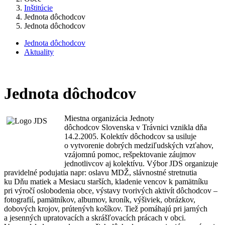
Inštitúcie
Jednota dôchodcov
Jednota dôchodcov
Jednota dôchodcov
Aktuality
Jednota dôchodcov
Miestna organizácia Jednoty
dôchodcov Slovenska v Trávnici vznikla dňa
14.2.2005. Kolektív dôchodcov sa usiluje
o vytvorenie dobrých medziľudských vzťahov,
vzájomnú pomoc, rešpektovanie záujmov
jednotlivcov aj kolektívu. Výbor JDS organizuje
pravidelné podujatia napr: oslavu MDŽ, slávnostné stretnutia
ku Dňu matiek a Mesiacu starších, kladenie vencov k pamätníku
pri výročí oslobodenia obce, výstavy tvorivých aktivít dôchodcov –
fotografií, pamätníkov, albumov, kroník, výšiviek, obrázkov,
dobových krojov, prútenývh košíkov. Tiež pomáhajú pri jarných
a jesenných upratovacích a skrášľovacích prácach v obci.