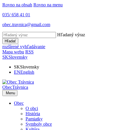
Rovno na obsah
Rovno na menu
035/ 658 41 01
obec.travnica@gmail.com
Hľadaný výraz
Hľadať
rozšírené vyhľadávanie
Mapa webu
RSS
SK
Slovensky
SK
Slovensky
EN
English
Obec
Trávnica
Menu
Obec
O obci
História
Pamiatky
Symboly obce
Kultúra