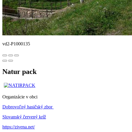
vd2-P1000135
Natur pack
Organizácie v obci
Dobrovoľný hasičský zbor
Slovanský červený kríž
https://zivena.net/