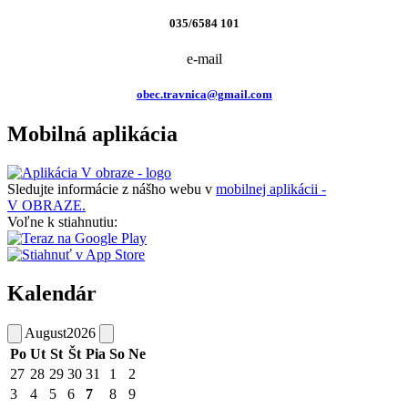
035/6584 101
e-mail
obec.travnica@gmail.com
Mobilná aplikácia
Sledujte informácie z nášho webu v
mobilnej aplikácii -
V OBRAZE.
Voľne k stiahnutiu:
Kalendár
August
2026
Po
Ut
St
Št
Pia
So
Ne
27
28
29
30
31
1
2
3
4
5
6
7
8
9