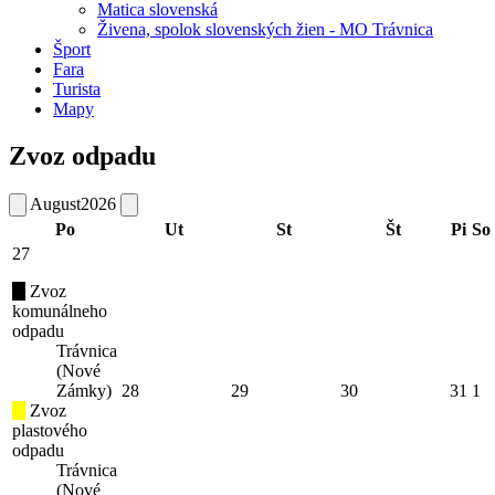
Matica slovenská
Živena, spolok slovenských žien - MO Trávnica
Šport
Fara
Turista
Mapy
Zvoz odpadu
August
2026
Po
Ut
St
Št
Pi
So
27
Zvoz
komunálneho
odpadu
Trávnica
(Nové
Zámky)
28
29
30
31
1
Zvoz
plastového
odpadu
Trávnica
(Nové