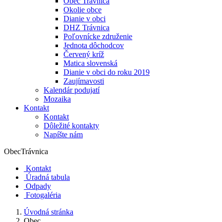
Obec Trávnica
Okolie obce
Dianie v obci
DHZ Trávnica
Poľovnícke združenie
Jednota dôchodcov
Červený kríž
Matica slovenská
Dianie v obci do roku 2019
Zaujímavosti
Kalendár podujatí
Mozaika
Kontakt
Kontakt
Dôležité kontakty
Napíšte nám
Obec
Trávnica
Kontakt
Úradná tabula
Odpady
Fotogaléria
Úvodná stránka
Obec