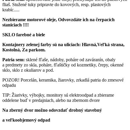
fliaš. Stužené tuky pripravte do kovových, resp. plastových
krabíc.....
Nezbierame motorové oleje, Odvovzdáte ich na čerpacích
staniciach !!!!
SKLO farebné a biele
Kontajnery zelenej farby sú na uliciach: Hlavná,Veľká strana,
Kostolná, Za parkom.
Patria sem:
sklené fľaše, nádoby, poháre od zaváranín, obaly
a predmety zo skla, poháre, fľaštičky od kozmetiky, črepy, okenné
sklo, sklo z okuliarov a pod.
POZOR! Porcelán, keramika, žiarovky, zrkadlá patria do zmesové
odpadu
TIP: Žiarivky, výbojky, monitory sú elektroodpad a zbierame
oddelene buď v predajniach, alebo na zbernom dvore
Na zberný dvor možno odovzdať drobný stavebný
a veľkoobjemový odpad