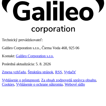
Technický prevádzkovateľ:
Galileo Corporation s.r.o., Čierna Voda 468, 925 06
Kontakt:
Galileo Corporation s.r.o.
Posledná aktualizácia: 5. 8. 2026
Zmena vzhľadu
,
Štruktúra stránok
,
RSS
,
Vytlačiť
Vyhlásenie o prístupnosti
,
Za obsah zodpovedá správca obsahu
,
Cookies
,
Vyhlásenie o ochrane súkromia
,
Webové sídlo