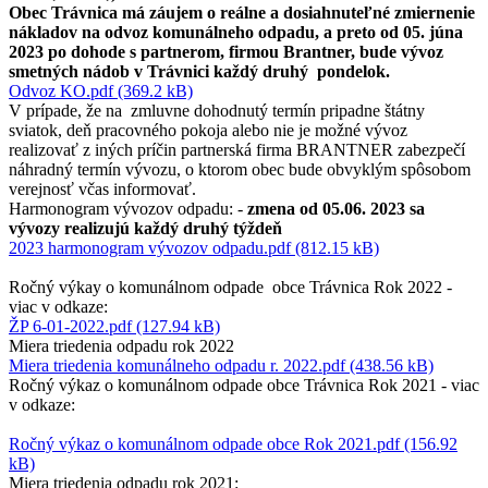
Obec Trávnica má záujem o reálne a dosiahnuteľné zmiernenie
nákladov na odvoz komunálneho odpadu, a preto od 05. júna
2023 po dohode s partnerom, firmou Brantner, bude vývoz
smetných nádob v Trávnici každý druhý pondelok.
Odvoz KO.pdf (369.2 kB)
V prípade, že na zmluvne dohodnutý termín pripadne štátny
sviatok, deň pracovného pokoja alebo nie je možné vývoz
realizovať z iných príčin partnerská firma BRANTNER zabezpečí
náhradný termín vývozu, o ktorom obec bude obvyklým spôsobom
verejnosť včas informovať.
Harmonogram vývozov odpadu: -
zmena od 05.06. 2023 sa
vývozy realizujú každý druhý týždeň
2023 harmonogram vývozov odpadu.pdf (812.15 kB)
Ročný výkay o komunálnom odpade obce Trávnica Rok 2022 -
viac v odkaze:
ŽP 6-01-2022.pdf (127.94 kB)
Miera triedenia odpadu rok 2022
Miera triedenia komunálneho odpadu r. 2022.pdf (438.56 kB)
Ročný výkaz o komunálnom odpade obce Trávnica Rok 2021 - viac
v odkaze:
Ročný výkaz o komunálnom odpade obce Rok 2021.pdf (156.92
kB)
Miera triedenia odpadu rok 2021: