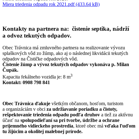
Miera triedenia odpadu rok 2021.pdf (433.64 kB)
Kontakty na partnera na: čistenie septika, nádrží
a odvoz tekutých odpadov.
Obec Trávnica má zmluvného partnera na realizovanie vývozu
splaškových vôd zo žúmp, ako aj o následnej likvidácii tekutých
odpadov na Čističke odpadových vôd.
Čistenie žúmp a vývoz tekutých odpadov vykonáva p. Milan
Čupák.
3
Kapacita fekálneho vozidla je: 8 m
Kontakt: 0908 798 841
Obec Trávnica ďakuje
všetkým občanom, hosťom, turistom
a organizáciám v obci
za udržiavanie poriadku a čistoty,
rešpektovanie triedenia odpadu podľa druhov
a tiež za aktívnu
účasť na
spolupodieľaní sa pri tvorbe, údržbe a ochrane
príjemného vidieckeho prostredia
, ktoré obec má
vďaka ľuďom
tu žijúcim a okolitej malebnej prírode.