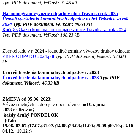
Typ: PDF dokument, Veľkosť: 91.45 kB
Harmonogram vývozov odpadu v obci Trávnica rok 2025
Úroveň vytriedenia komunálnych odpadov v obci Trávnica za rok
2024
Typ: PDF dokument, Veľkosť: 49.64 kB
Ročný výkaz o komunálnom odpade z obce Trávnica za rok 2024
Typ: PDF dokument, Veľkosť: 108.23 kB
Zber odpadu v r. 2024 - jednotlivé termíny vývozov druhov odpadu:
ZBER ODPADU 2024.pdf
Typ: PDF dokument, Velkosť: 538.08
kB
Úroveň triedenia komunálnych odpadov r. 2023
Úroveň triedenia komunálnych odpadov r. 2023
Typ: PDF
dokument, Velkosť: 46.33 kB
ZMENA od 05.06. 2023:
Vývoz smetných nádob je v obci Trávnica
od 05. júna
2023
realizovaný
každý druhý PONDELOK
(ďalší
19.06.;03.07.;17.07.;31.07.;14.08.;28.08.;11.09.;25.09.;09.10.;23.10
04.12.; 18.12.;)