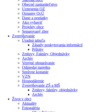
Obecné zastupiteľstvo
Uznesenia OZ
Oznamy OcÚ
Dane a poplatky
Ako vybaviť
Projekty obce
Separovaný zber
Zverejňovanie
Úradná tabuľa
Zásady poskytovania informácií
Prílohy
Zmluvy, Faktúry, Objednávky
Archív
Verejné obstarávanie
Odpredaj majetku
Správne konanie
VZN
Hospodárenie
Zverejňovanie ZŠ a MŠ
Zmluvy, faktúry, objednávky
Archív
Život v obci
Aktuality
Fotogaléria