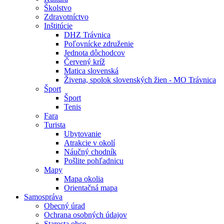
Školstvo
Zdravotníctvo
Inštitúcie
DHZ Trávnica
Poľovnícke združenie
Jednota dôchodcov
Červený kríž
Matica slovenská
Živena, spolok slovenských žien - MO Trávnica
Šport
Šport
Tenis
Fara
Turista
Ubytovanie
Atrakcie v okolí
Náučný chodník
Pošlite pohľadnicu
Mapy
Mapa okolia
Orientačná mapa
Samospráva
Obecný úrad
Ochrana osobných údajov
Starosta obce