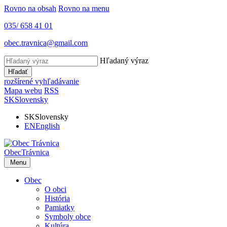
Rovno na obsah
Rovno na menu
035/ 658 41 01
obec.travnica@gmail.com
Hľadaný výraz
Hľadať
rozšírené vyhľadávanie
Mapa webu
RSS
SK
Slovensky
SK
Slovensky
EN
English
Obec
Trávnica
Menu
Obec
O obci
História
Pamiatky
Symboly obce
Kultúra