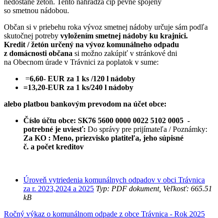
nedostane žetón. Tento nahrádza čip pevne spojený
so smetnou nádobou.
Občan si v priebehu roka vývoz smetnej nádoby určuje sám podľa
skutočnej potreby
vyložením smetnej nádoby ku krajnici.
Kredit / žetón určený na vývoz komunálneho odpadu
z domácnosti občana
si možno zakúpiť v stránkové dni
na Obecnom úrade v Trávnici za poplatok v sume:
=
6,60- EUR za 1 ks /120 l nádoby
=13,20-EUR za 1 ks/240 l nádoby
alebo platbou bankovým prevodom na účet obce:
Číslo účtu obce: SK76 5600 0000 0022 5102 0005 -
potrebné je u
viesť:
Do správy pre prijímateľa / Poznámky:
Za KO : Meno, priezvisko platiteľa, jeho súpisné
č. a počet kreditov
Úroveň vytriedenia komunálnych odpadov v obci Trávnica
za r. 2023,2024 a 2025
Typ: PDF dokument, Veľkosť: 665.51
kB
Ročný výkaz o komunálnom odpade z obce Trávnica - Rok 2025