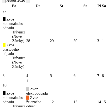
August
2026
Po
Ut
St
Št
Pi
So
27
Zvoz
komunálneho
odpadu
Trávnica
(Nové
Zámky)
28
29
30
31
1
Zvoz
plastového
odpadu
Trávnica
(Nové
Zámky)
3
4
5
6
7
8
11
10
Zvoz
Zvoz
elektroodpadu
komunálneho
Zvoz
odpadu
železného
12
13
14
15
Trávnica
odpadu