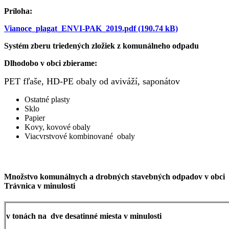
Príloha:
Vianoce_plagat_ENVI-PAK_2019.pdf (190.74 kB)
Systém zberu triedených zložiek z komunálneho odpadu
Dlhodobo v obci zbierame:
PET fľaše, HD-PE obaly od aviváží, saponátov
Ostatné plasty
Sklo
Papier
Kovy, kovové obaly
Viacvrstvové kombinované obaly
Množstvo komunálnych a drobných stavebných odpadov v obci
Trávnica v minulosti
v tonách na
dve desatinné miesta v minulosti