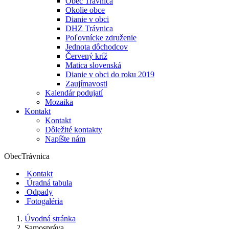
Obec Trávnica
Okolie obce
Dianie v obci
DHZ Trávnica
Poľovnícke združenie
Jednota dôchodcov
Červený kríž
Matica slovenská
Dianie v obci do roku 2019
Zaujímavosti
Kalendár podujatí
Mozaika
Kontakt
Kontakt
Dôležité kontakty
Napíšte nám
Obec
Trávnica
Kontakt
Úradná tabula
Odpady
Fotogaléria
Úvodná stránka
Samospráva