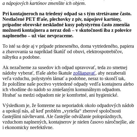
a nápojových kartónov zmenšite ich objem.
Pri kontajneroch na triedený odpad sa s tým stretávame často.
Nestlačené PET fľaše, plechovky z pív, nápojové kartóny,
prípadne obrovské neskladné kusy polystyrénu často zmenšia
možnosti kontajnera a neraz doň – v skutočnosti iba z polovice
naplneného – už viac nevpraceme.
To isté sa deje aj v prípade prineseného, doma vytriedeného, papiera
a zbavovania sa napríklad škatúľ od obuvi, elektrospotrebičov,
nábytku a podobne.
Ak nezačneme za susedov ich odpad upravovať, teda zo smetnej
nádoby vyberať, fľaše alebo škatule
zošliapavať
, aby nezaberali
veľa vzduchu, polystyrén lámať a podobne, neraz to skončí tak,
že položíme naše poctivo vytriedené odpady vedľa kontajnera alebo
ich vhodíme do nádob so zmiešaným komunálnym odpadom.
Hrabať sa medzi odpadom nie je komfortné, ani hygienické.
Výsledkom je, že šomreme na neporiadok okolo odpadových nádob
a upokojí nás, až keď problém „vyriešia“ zberové spoločnosti
častejšími návštevami. Ale častejšie odvážanie poloprázdnych,
vzduchom naplnených, kontajnerov je nielen časovo náročnejšie, ale
i ekonomicky neefektívne.