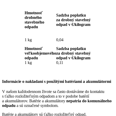
Hmotnosť
Sadzba poplatku
drobného
za drobný stavebný
stavebného
odpad v €/kilogram
odpadu
1 kg
0,04
Hmotnosť
Sadzba poplatku
veľkoobjemového
za drobný stavebný
odpadu
odpad v €/kilogram
1 kg
0,11
Informácie o nakladaní s použitými batériami a akumulátormi
V našom každodennom živote sa často dostáváme do kontaktu
s ťažko rozložiteľným odpadom a to v podobe batérií
a akumulátorov. Batérie a akumulátory
nepatria do komunálneho
odpadu
a sú označené symbolom.
Batérie a akumulátory sú ťažko rozložiteľný odpad.