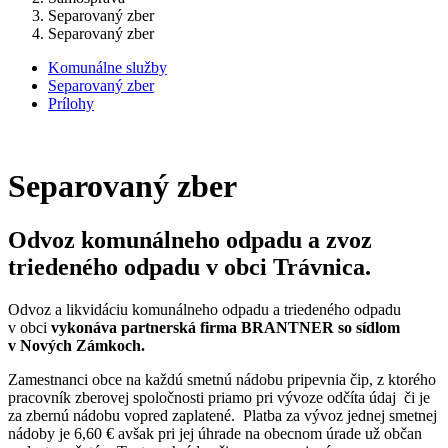
Separovaný zber
Separovaný zber
Komunálne služby
Separovaný zber
Prílohy
Separovaný zber
Odvoz komunálneho odpadu a zvoz
triedeného odpadu v obci Trávnica.
Odvoz a likvidáciu komunálneho odpadu a triedeného odpadu
v obci
vykonáva partnerská firma BRANTNER so sídlom
v Nových Zámkoch.
Zamestnanci obce na každú smetnú nádobu pripevnia čip, z ktorého
pracovník zberovej spoločnosti priamo pri vývoze odčíta údaj či je
za zbernú nádobu vopred zaplatené. Platba za vývoz jednej smetnej
nádoby je 6,60 € avšak pri jej úhrade na obecnom úrade už občan