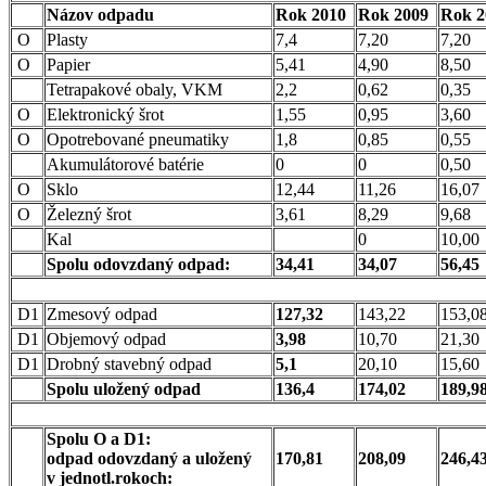
Názov odpadu
Rok 2010
Rok 2009
Rok 2
O
Plasty
7,4
7,20
7,20
O
Papier
5,41
4,90
8,50
Tetrapakové obaly, VKM
2,2
0,62
0,35
O
Elektronický šrot
1,55
0,95
3,60
O
Opotrebované pneumatiky
1,8
0,85
0,55
Akumulátorové batérie
0
0
0,50
O
Sklo
12,44
11,26
16,07
O
Železný šrot
3,61
8,29
9,68
Kal
0
10,00
Spolu odovzdaný odpad:
34,41
34,07
56,45
D1
Zmesový odpad
127,32
143,22
153,0
D1
Objemový odpad
3,98
10,70
21,30
D1
Drobný stavebný odpad
5,1
20,10
15,60
Spolu uložený odpad
136,4
174,02
189,9
Spolu O a D1:
odpad odovzdaný a uložený
170,81
208,09
246,4
v jednotl.rokoch: