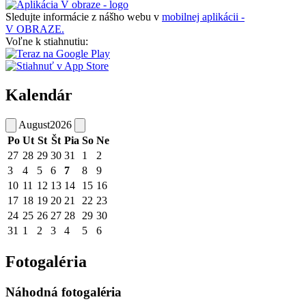
Sledujte informácie z nášho webu v
mobilnej aplikácii -
V OBRAZE.
Voľne k stiahnutiu:
Kalendár
August
2026
Po
Ut
St
Št
Pia
So
Ne
27
28
29
30
31
1
2
3
4
5
6
7
8
9
10
11
12
13
14
15
16
17
18
19
20
21
22
23
24
25
26
27
28
29
30
31
1
2
3
4
5
6
Fotogaléria
Náhodná fotogaléria