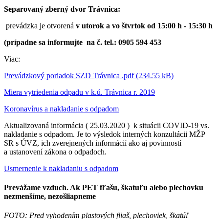
Separovaný zberný dvor Trávnica:
prevádzka je otvorená
v utorok a vo štvrtok od 15:00 h - 15:30 h
(prípadne sa informujte na č. tel.: 0905 594 453
Viac:
Prevádzkový poriadok SZD Trávnica .pdf (234.55 kB)
Miera vytriedenia odpadu v k.ú. Trávnica r. 2019
Koronavírus a nakladanie s odpadom
Aktualizovaná informácia ( 25.03.2020 ) k situácii COVID-19 vs.
nakladanie s odpadom. Je to výsledok interných konzultácii MŽP
SR s ÚVZ, ich zverejnených informácií ako aj povinností
a ustanovení zákona o odpadoch.
Usmernenie k nakladaniu s odpadom
Prevážame vzduch. Ak PET fľašu, škatuľu alebo plechovku
nezmenšíme, nezošliapneme
FOTO: Pred vyhodením plastových fliaš, plechoviek, škatúľ