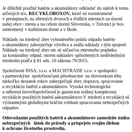
Je dôležité použité batérie a akumulátory odkladať do nádob k tomu
určených tzv
. RECYKLOBOXOV,
ktoré sú rozmiestnené
v predajniach, na zberných dvoroch a ďalších miestach na území
našej obce / mesta a na celom území Slovenska, v Trávnici je box
umiestnený v kultúrnom dome a v škole.
Náklady na triedený zber vyhradeného prúdu odpadu batérie
a akumulátory zabezpečuje výrobca a znáša náklady s tým spojené.
Náklady na triedený zber nie sú súčasťou miestneho poplatku
za komunálny odpad, okrem nákladov spôsobených nedôsledným
triedením podľa § 81 ods. 10 zákona 79/2015.
Spoločnosti INSA, s.r.o. a MACHTRADE s.r.o. v spolupráci
s partnerskými spoločnosťami pôsobiacimi na slovenskom trhu
niekoľko desiatok rokov zabezpečujú zber, dopravu, spracovanie
a recykláciu batérií a akumulátorov. Vysoká technologická
a odborná úroveňspoločností je garanciou reálnej komplexnej
recyklácie použitých batérií aakumulátorov.V triedení a recyklácii sú
významnými globálnymi hráčmi voblasti spracovania nebezpečných
odpadov.
Odovzdaním použitých batérií a akumulátorov zamedzíte úniku
nebezpečných látok do prírody a prispejete svojím dielom
k ochrane životného prostredia.