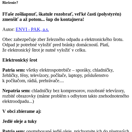
Riešenie?
Fľaše zošliapnuť, škatule rozobrať, veľké časti (polystyrén)
zmenšiť a až potom... šup do kontajnera!
Autor:
ENVI - PAK, a.s.
Obec zabezpečuje zber železného odpadu a elektronického šrotu.
Odpad je potrebné vyložiť pred bránky domácností. Platí,
že elektronický štrot je nutné vyložiť v celku.
Elektronický šrot
Patria sem:
všetky elektrospotrebiče – sporáky, chladničky,
žehličky, fény, televízory, počítače, laptopy, príslušenstvo
k počítačom, rádiá, prehrávače....
Nepatria sem:
chladničky bez kompresorov, rozobraté televízory,
rozbité obrazovky (máme problém s odbytom takto znehodnoteného
elektroodpadu...)
V obci zbierame aj:
Jedlé oleje a tuky
Patria sem:
opotrebované jedlé oleje, prichystajte ich do plastových