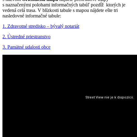
s naznačenými polohami informačných tabúľ pozdĺž ktorých je
vedená celá trasa. V blízkosti tabule s mapou nájdete ešte tri
nasledovné informačné tabule:
1. Zdravotné stredisko – bývalý notariát
2. Ústredné priestranstvo
3. Pamätné udalosti obce