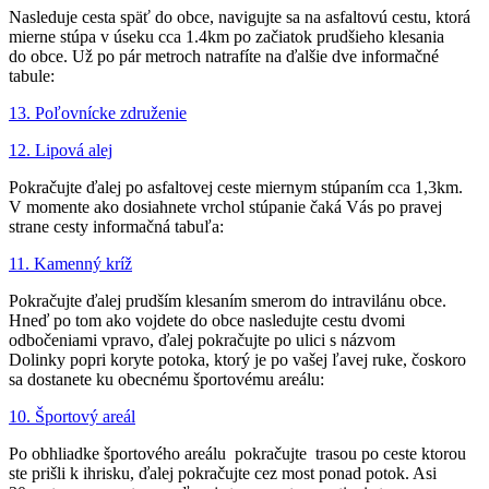
Nasleduje cesta späť do obce, navigujte sa na asfaltovú cestu, ktorá
mierne stúpa v úseku cca 1.4km po začiatok prudšieho klesania
do obce. Už po pár metroch natrafíte na ďalšie dve informačné
tabule:
13. Poľovnícke združenie
12. Lipová alej
Pokračujte ďalej po asfaltovej ceste miernym stúpaním cca 1,3km.
V momente ako dosiahnete vrchol stúpanie čaká Vás po pravej
strane cesty informačná tabuľa:
11. Kamenný kríž
Pokračujte ďalej prudším klesaním smerom do intravilánu obce.
Hneď po tom ako vojdete do obce nasledujte cestu dvomi
odbočeniami vpravo, ďalej pokračujte po ulici s názvom
Dolinky popri koryte potoka, ktorý je po vašej ľavej ruke, čoskoro
sa dostanete ku obecnému športovému areálu:
10. Športový areál
Po obhliadke športového areálu pokračujte trasou po ceste ktorou
ste prišli k ihrisku, ďalej pokračujte cez most ponad potok. Asi