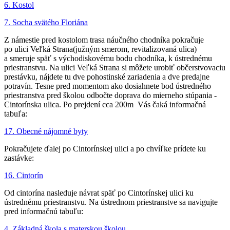
6. Kostol
7. Socha svätého Floriána
Z námestie pred kostolom trasa náučného chodníka pokračuje
po ulici Veľká Strana(južným smerom, revitalizovaná ulica)
a smeruje späť s východiskovému bodu chodníka, k ústrednému
priestranstvu. Na ulici Veľká Strana si môžete urobiť občerstvovaciu
prestávku, nájdete tu dve pohostinské zariadenia a dve predajne
potravín. Tesne pred momentom ako dosiahnete bod ústredného
priestranstva pred školou odbočte doprava do mierneho stúpania -
Cintorínska ulica. Po prejdení cca 200m Vás čaká informačná
tabuľa:
17. Obecné nájomné byty
Pokračujete ďalej po Cintorínskej ulici a po chvíľke prídete ku
zastávke:
16. Cintorín
Od cintorína nasleduje návrat späť po Cintorínskej ulici ku
ústrednému priestranstvu. Na ústrednom priestranstve sa navigujte
pred informačnú tabuľu:
4. Základná škola s materskou školou