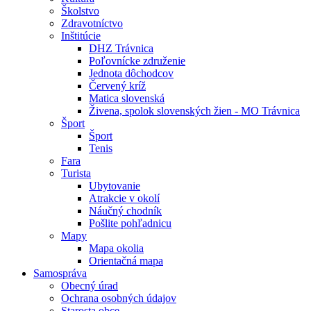
Školstvo
Zdravotníctvo
Inštitúcie
DHZ Trávnica
Poľovnícke združenie
Jednota dôchodcov
Červený kríž
Matica slovenská
Živena, spolok slovenských žien - MO Trávnica
Šport
Šport
Tenis
Fara
Turista
Ubytovanie
Atrakcie v okolí
Náučný chodník
Pošlite pohľadnicu
Mapy
Mapa okolia
Orientačná mapa
Samospráva
Obecný úrad
Ochrana osobných údajov
Starosta obce