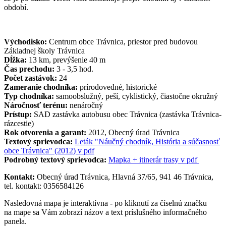
období.
Východisko:
Centrum obce Trávnica, priestor pred budovou
Základnej školy Trávnica
Dĺžka:
13 km, prevýšenie 40 m
Čas prechodu:
3 - 3,5 hod.
Počet zastávok:
24
Zameranie chodníka:
prírodovedné, historické
Typ chodníka:
samoobslužný, peší, cyklistický, čiastočne okružný
Náročnosť terénu:
nenáročný
Prístup:
SAD zastávka autobusu obec Trávnica (zastávka Trávnica-
rázcestie)
Rok otvorenia a garant:
2012, Obecný úrad Trávnica
Textový sprievodca:
Leták "Náučný chodník, História a súčasnosť
obce Trávnica" (2012) v pdf
Podrobný textový sprievodca:
Mapka + itinerár trasy v pdf
Kontakt:
Obecný úrad Trávnica, Hlavná 37/65, 941 46 Trávnica,
tel. kontakt: 0356584126
Nasledovná mapa je interaktívna - po kliknutí za číselnú značku
na mape sa Vám zobrazí názov a text príslušného informačného
panela.