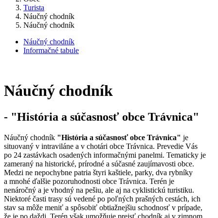
Turista
Náučný chodník
Náučný chodník
Náučný chodník
Informačné tabule
Náučný chodník
- "História a súčasnosť obce Trávnica"
Náučný chodník
"História a súčasnosť obce Trávnica"
je
situovaný v intraviláne a v chotári obce Trávnica. Prevedie Vás
po 24 zastávkach osadených informačnými panelmi. Tematicky je
zameraný na historické, prírodné a súčasné zaujímavosti obce.
Medzi ne nepochybne patria štyri kaštiele, parky, dva rybníky
a mnohé ďalšie pozoruhodnosti obce Trávnica. Terén je
nenáročný a je vhodný na pešiu, ale aj na cyklistickú turistiku.
Niektoré časti trasy sú vedené po poľných prašných cestách, ich
stav sa môže meniť a spôsobiť obtiažnejšiu schodnosť v prípade,
že je po daždi. Terén však umožňuje prejsť chodník aj v zimnom