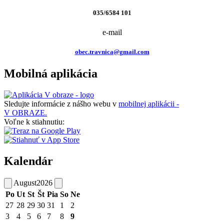
035/6584 101
e-mail
obec.travnica@gmail.com
Mobilná aplikácia
Sledujte informácie z nášho webu v
mobilnej aplikácii -
V OBRAZE.
Voľne k stiahnutiu:
Kalendár
August
2026
Po
Ut
St
Št
Pia
So
Ne
27
28
29
30
31
1
2
3
4
5
6
7
8
9