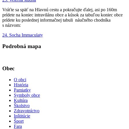
Vráťte sa späť na Hlavnú cestu a pokračujte ďalej, asi po 160m
prídete na koniec intravilánu obce a kúsok za tabuľou koniec obce
prídete ku poslednej informačnej tabuli náučného chodníka
s názvom:
24. Socha Immaculaty
Podrobná mapa
Obec
O obci
História
Pamiatky
Symboly obce
Kultúra
Školstvo
Zdravotníctvo
Inštitúcie
Šport
Fara