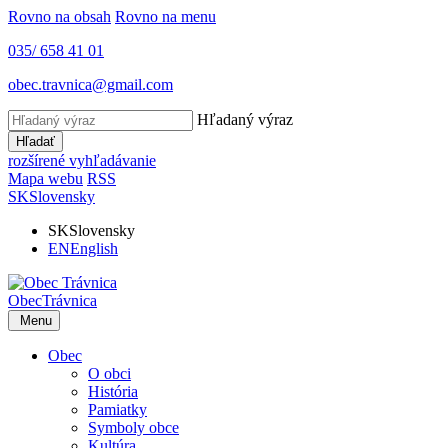
Rovno na obsah
Rovno na menu
035/ 658 41 01
obec.travnica@gmail.com
Hľadaný výraz
Hľadať
rozšírené vyhľadávanie
Mapa webu
RSS
SK
Slovensky
SK
Slovensky
EN
English
Obec
Trávnica
Menu
Obec
O obci
História
Pamiatky
Symboly obce
Kultúra