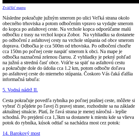
Zväčšiť mapu
Následne pokračujte južným smerom po ulici Veľká strana okolo
obecného trhoviska a potom odbočením vpravo sa vydajte smerom
do kopca po asfaltovej ceste. Na vrchole kopca odporúčame malú
odbočku z trasy na vrchol kopca Zobor. Na vyhliadku sa dostanete
po odbočení z asfaltovej cesty na vrchole stúpania od obce smerom
doprava. Odbočka je cca 500m od trhoviska. Po odbočení choďte
cca 150m po poľnej ceste naspäť smerom k obci. Na mape je
odbočka naznačená zelenou čiarou. Z vyhliadky je pekný pohľad
na južnú a strednú časť obce. Vráťte sa späť na asfaltovú cestu
a pokračujte dole do údolia cca 1.2 km, potom odbočte doľava
po asfaltovej ceste do mierneho stúpania. Čoskoro Vás čaká ďalšia
informačná tabuľa:
5. Vodná nádrž II.
Cesta pokračuje povedľa rybníka po poľnej prašnej ceste, môžete si
vybrať či pôjdete po ľavej či pravej strane, rozhodnite sa na základe
aktuálnej situácie. Platí, že ľavá strana je menej náročná - lepšie
schodná. Po prejdení cca 1,3km sa dostanete k miestu kde sa vlieva
potok do rybníka, kúsok odtiaľ sa nachádza most cez potok:
14. Barokový most