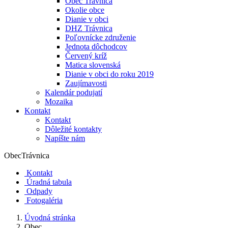
Obec Trávnica
Okolie obce
Dianie v obci
DHZ Trávnica
Poľovnícke združenie
Jednota dôchodcov
Červený kríž
Matica slovenská
Dianie v obci do roku 2019
Zaujímavosti
Kalendár podujatí
Mozaika
Kontakt
Kontakt
Dôležité kontakty
Napíšte nám
Obec
Trávnica
Kontakt
Úradná tabula
Odpady
Fotogaléria
Úvodná stránka
Obec