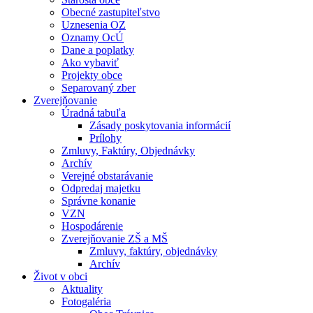
Obecné zastupiteľstvo
Uznesenia OZ
Oznamy OcÚ
Dane a poplatky
Ako vybaviť
Projekty obce
Separovaný zber
Zverejňovanie
Úradná tabuľa
Zásady poskytovania informácií
Prílohy
Zmluvy, Faktúry, Objednávky
Archív
Verejné obstarávanie
Odpredaj majetku
Správne konanie
VZN
Hospodárenie
Zverejňovanie ZŠ a MŠ
Zmluvy, faktúry, objednávky
Archív
Život v obci
Aktuality
Fotogaléria