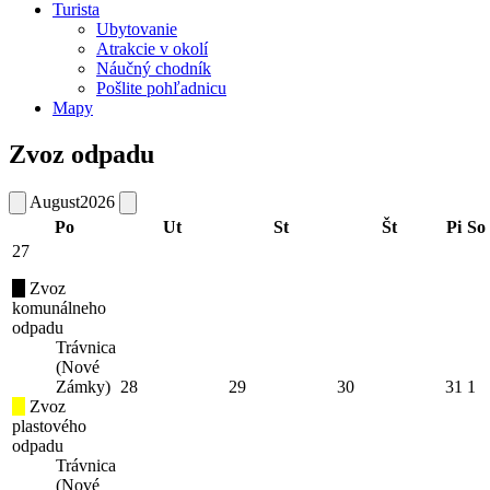
Turista
Ubytovanie
Atrakcie v okolí
Náučný chodník
Pošlite pohľadnicu
Mapy
Zvoz odpadu
August
2026
Po
Ut
St
Št
Pi
So
27
Zvoz
komunálneho
odpadu
Trávnica
(Nové
Zámky)
28
29
30
31
1
Zvoz
plastového
odpadu
Trávnica
(Nové