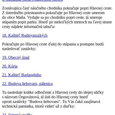
Zostávajúca časť náučného chodníka pokračuje popri Hlavnej ceste.
Z ústredného priestranstva pokračujte po Hlavnej ceste smerom
do obce Maňa. Vydajte sa po chodníku popri ceste, tá smeruje
stúpaním popri parku. Hneď po niekoľkých metroch na ľavej strane
cesty nájdete informačnú tabuľu:
18. Kaštieľ Rudnyanszkých
Pokračujte po Hlavnej ceste ďalej do stúpania a postupne budú
nasledovať zastávky:
19. Obecný úrad
20. Kúria
21. Kaštieľ Barlanghiho
22. Budova liehovaru, pálenica
Tu nasleduje krátke odbočenie z Hlavnej cesty do slepej uličky
s názvom Orgovánová, tá ústi do Hlavnej cesty hneď
oproti zastávky "Budova liehovaru". Tu Vás čaká zaujímavá
technická pamiatka, ktorú vidieť už z diaľky:
23. Veterná studňa