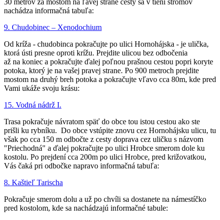
30 metrov za mostom na ľavej strane cesty sa v tieni stromov
nachádza informačná tabuľa:
9. Chudobinec – Xenodochium
Od kríža - chudobinca pokračujte po ulici Hornohájska - je ulička,
ktorá ústi presne oproti krížu. Prejdite ulicou bez odbočenia
až na koniec a pokračujte ďalej poľnou prašnou cestou popri koryte
potoka, ktorý je na vašej pravej strane. Po 900 metroch prejdite
mostom na druhý breh potoka a pokračujte vľavo cca 80m, kde pred
Vami ukáže svoju krásu:
15. Vodná nádrž I.
Trasa pokračuje návratom späť do obce tou istou cestou ako ste
prišli ku rybníku. Do obce vstúpite znovu cez Hornohájsku ulicu, tu
však po cca 150 m odbočte z cesty doprava cez uličku s názvom
"Priechodná" a ďalej pokračujte po ulici Hrobce smerom dole ku
kostolu. Po prejdení cca 200m po ulici Hrobce, pred križovatkou,
Vás čaká pri odbočke napravo informačná tabuľa:
8. Kaštieľ Tarischa
Pokračuje smerom dolu a už po chvíli sa dostanete na námestíčko
pred kostolom, kde sa nachádzajú informačné tabule: