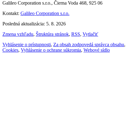
Galileo Corporation s.r.o., Čierna Voda 468, 925 06
Kontakt:
Galileo Corporation s.r.o.
Posledná aktualizácia: 5. 8. 2026
Zmena vzhľadu
,
Štruktúra stránok
,
RSS
,
Vytlačiť
Vyhlásenie o prístupnosti
,
Za obsah zodpovedá správca obsahu
,
Cookies
,
Vyhlásenie o ochrane súkromia
,
Webové sídlo