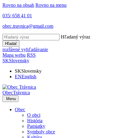
Rovno na obsah
Rovno na menu
035/ 658 41 01
obec.travnica@gmail.com
Hľadaný výraz
Hľadať
rozšírené vyhľadávanie
Mapa webu
RSS
SK
Slovensky
SK
Slovensky
EN
English
Obec
Trávnica
Menu
Obec
O obci
História
Pamiatky
Symboly obce
Kultúra