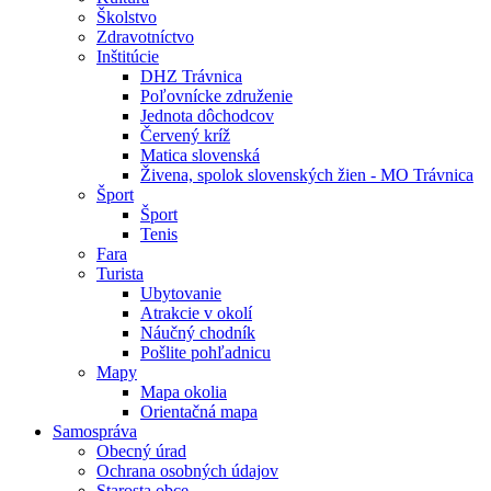
Školstvo
Zdravotníctvo
Inštitúcie
DHZ Trávnica
Poľovnícke združenie
Jednota dôchodcov
Červený kríž
Matica slovenská
Živena, spolok slovenských žien - MO Trávnica
Šport
Šport
Tenis
Fara
Turista
Ubytovanie
Atrakcie v okolí
Náučný chodník
Pošlite pohľadnicu
Mapy
Mapa okolia
Orientačná mapa
Samospráva
Obecný úrad
Ochrana osobných údajov
Starosta obce