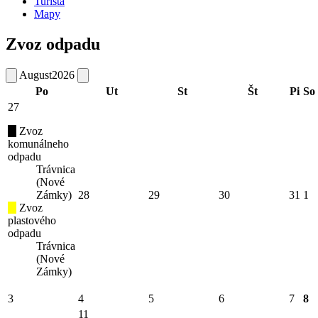
Turista
Mapy
Zvoz odpadu
August
2026
Po
Ut
St
Št
Pi
So
27
Zvoz
komunálneho
odpadu
Trávnica
(Nové
Zámky)
28
29
30
31
1
Zvoz
plastového
odpadu
Trávnica
(Nové
Zámky)
3
4
5
6
7
8
11