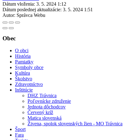
Dátum vloženia:
3. 5. 2024 1:12
Dátum poslednej aktualizácie:
3. 5. 2024 1:51
Autor:
Správca Webu
Obec
O obci
História
Pamiatky
Symboly obce
Kultúra
Školstvo
Zdravotníctvo
Inštitúcie
DHZ Trávnica
Poľovnícke združenie
Jednota dôchodcov
Červený kríž
Matica slovenská
Živena, spolok slovenských žien - MO Trávnica
Šport
Fara