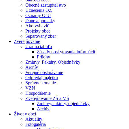
Obecné zastupiteľstvo
Uznesenia OZ
Oznamy OcÚ
Dane a poplatky
Ako vybaviť
Projekty obce
Separovaný zber
Zverejňovanie
Úradná tabuľa
Zásady poskytovania informácií
Prílohy
Zmluvy, Faktúry, Objednávky
Archív
Verejné obstarávanie
Odpredaj majetku
Správne konanie
VZN
Hospodárenie
Zverejňovanie ZŠ a MŠ
Zmluvy, faktúry, objednávky
Archív
Život v obci
Aktuality
Fotogaléria