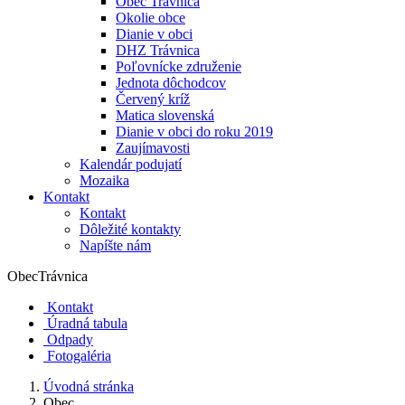
Obec Trávnica
Okolie obce
Dianie v obci
DHZ Trávnica
Poľovnícke združenie
Jednota dôchodcov
Červený kríž
Matica slovenská
Dianie v obci do roku 2019
Zaujímavosti
Kalendár podujatí
Mozaika
Kontakt
Kontakt
Dôležité kontakty
Napíšte nám
Obec
Trávnica
Kontakt
Úradná tabula
Odpady
Fotogaléria
Úvodná stránka
Obec