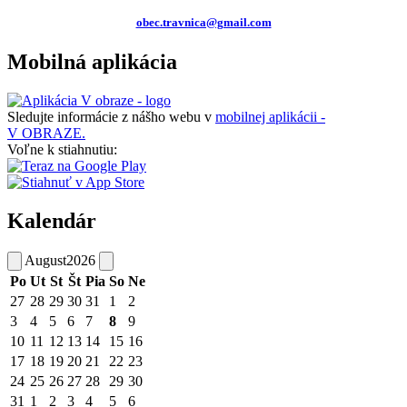
obec.travnica@gmail.com
Mobilná aplikácia
Sledujte informácie z nášho webu v
mobilnej aplikácii -
V OBRAZE.
Voľne k stiahnutiu:
Kalendár
August
2026
Po
Ut
St
Št
Pia
So
Ne
27
28
29
30
31
1
2
3
4
5
6
7
8
9
10
11
12
13
14
15
16
17
18
19
20
21
22
23
24
25
26
27
28
29
30
31
1
2
3
4
5
6