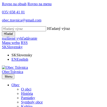
Rovno na obsah
Rovno na menu
035/ 658 41 01
obec.travnica@gmail.com
Hľadaný výraz
Hľadať
rozšírené vyhľadávanie
Mapa webu
RSS
SK
Slovensky
SK
Slovensky
EN
English
Obec
Trávnica
Menu
Obec
O obci
História
Pamiatky
Symboly obce
Kultúra