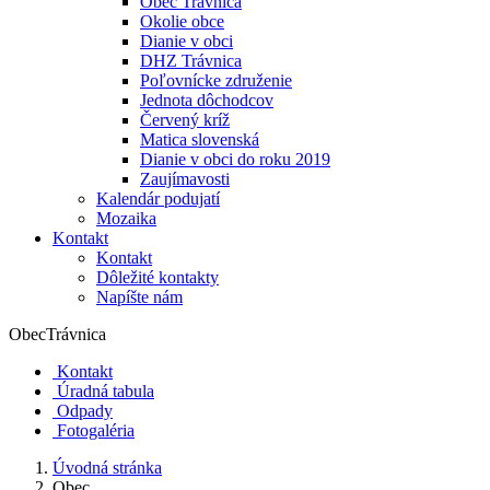
Obec Trávnica
Okolie obce
Dianie v obci
DHZ Trávnica
Poľovnícke združenie
Jednota dôchodcov
Červený kríž
Matica slovenská
Dianie v obci do roku 2019
Zaujímavosti
Kalendár podujatí
Mozaika
Kontakt
Kontakt
Dôležité kontakty
Napíšte nám
Obec
Trávnica
Kontakt
Úradná tabula
Odpady
Fotogaléria
Úvodná stránka
Obec