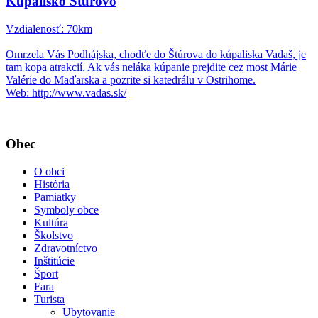
Kúpalisko Štúrovo
Vzdialenosť: 70km
Omrzela Vás Podhájska, chodťe do Štúrova do kúpaliska Vadaš, je
tam kopa atrakcií. Ak vás neláka kúpanie prejdite cez most Márie
Valérie do Maďarska a pozrite si katedrálu v Ostrihome.
Web: http://www.vadas.sk/
Obec
O obci
História
Pamiatky
Symboly obce
Kultúra
Školstvo
Zdravotníctvo
Inštitúcie
Šport
Fara
Turista
Ubytovanie