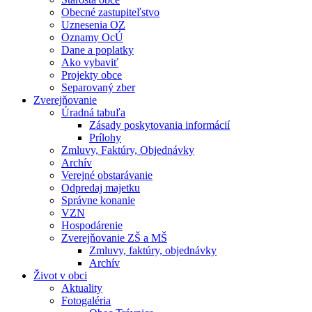
Obecné zastupiteľstvo
Uznesenia OZ
Oznamy OcÚ
Dane a poplatky
Ako vybaviť
Projekty obce
Separovaný zber
Zverejňovanie
Úradná tabuľa
Zásady poskytovania informácií
Prílohy
Zmluvy, Faktúry, Objednávky
Archív
Verejné obstarávanie
Odpredaj majetku
Správne konanie
VZN
Hospodárenie
Zverejňovanie ZŠ a MŠ
Zmluvy, faktúry, objednávky
Archív
Život v obci
Aktuality
Fotogaléria