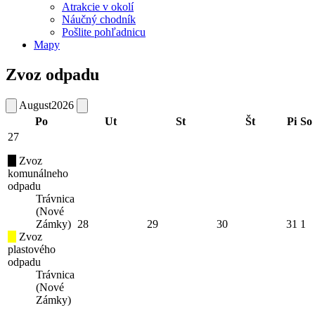
Atrakcie v okolí
Náučný chodník
Pošlite pohľadnicu
Mapy
Zvoz odpadu
August
2026
Po
Ut
St
Št
Pi
So
27
Zvoz
komunálneho
odpadu
Trávnica
(Nové
Zámky)
28
29
30
31
1
Zvoz
plastového
odpadu
Trávnica
(Nové
Zámky)