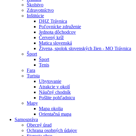
Školstvo
Zdravotníctvo
Inštitúcie
DHZ Trávnica
Poľovnícke združenie
Jednota dôchodcov
Červený kríž
Matica slovenská
Živena, spolok slovenských žien - MO Trávnica
Šport
Šport
Tenis
Fara
Turista
Ubytovanie
Atrakcie v okolí
Náučný chodník
Pošlite pohľadnicu
Mapy
Mapa okolia
Orientačná mapa
Samospráva
Obecný úrad
Ochrana osobných údajov
Starosta obce