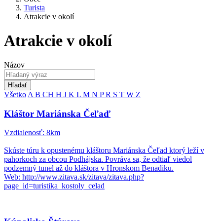
Turista
Atrakcie v okolí
Atrakcie v okolí
Názov
Hľadať
Všetko
A
B
CH
H
J
K
L
M
N
P
R
S
T
W
Z
Kláštor Mariánska Čeľaď
Vzdialenosť: 8km
Skúste túru k opustenému kláštoru Mariánska Čeľad ktorý leží v
pahorkoch za obcou Podhájska. Povráva sa, že odtiaľ viedol
podzemný tunel až do kláštora v Hronskom Benadiku.
Web: http://www.zitava.sk/zitava/zitava.php?
page_id=turistika_kostoly_celad