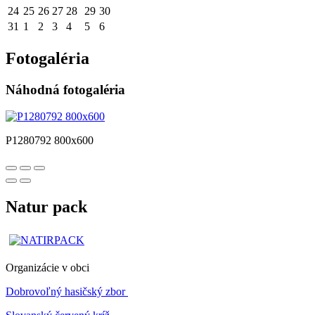
24
25
26
27
28
29
30
31
1
2
3
4
5
6
Fotogaléria
Náhodná fotogaléria
P1280792 800x600
Natur pack
Organizácie v obci
Dobrovoľný hasičský zbor