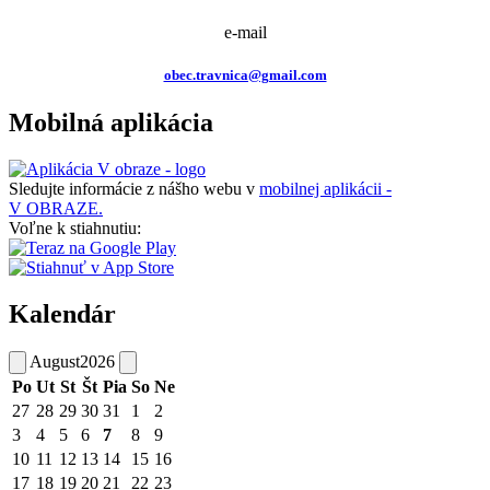
e-mail
obec.travnica@gmail.com
Mobilná aplikácia
Sledujte informácie z nášho webu v
mobilnej aplikácii -
V OBRAZE.
Voľne k stiahnutiu:
Kalendár
August
2026
Po
Ut
St
Št
Pia
So
Ne
27
28
29
30
31
1
2
3
4
5
6
7
8
9
10
11
12
13
14
15
16
17
18
19
20
21
22
23