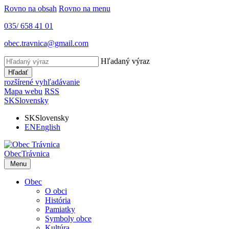
Rovno na obsah
Rovno na menu
035/ 658 41 01
obec.travnica@gmail.com
Hľadaný výraz
Hľadať
rozšírené vyhľadávanie
Mapa webu
RSS
SK
Slovensky
SK
Slovensky
EN
English
Obec
Trávnica
Menu
Obec
O obci
História
Pamiatky
Symboly obce
Kultúra