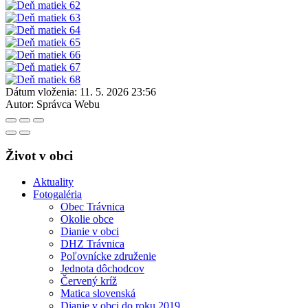
Dátum vloženia:
11. 5. 2026 23:56
Autor:
Správca Webu
Život v obci
Aktuality
Fotogaléria
Obec Trávnica
Okolie obce
Dianie v obci
DHZ Trávnica
Poľovnícke združenie
Jednota dôchodcov
Červený kríž
Matica slovenská
Dianie v obci do roku 2019