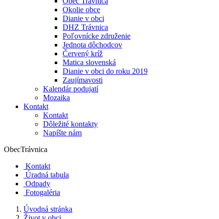
Obec Trávnica
Okolie obce
Dianie v obci
DHZ Trávnica
Poľovnícke združenie
Jednota dôchodcov
Červený kríž
Matica slovenská
Dianie v obci do roku 2019
Zaujímavosti
Kalendár podujatí
Mozaika
Kontakt
Kontakt
Dôležité kontakty
Napíšte nám
Obec
Trávnica
Kontakt
Úradná tabula
Odpady
Fotogaléria
Úvodná stránka
Život v obci