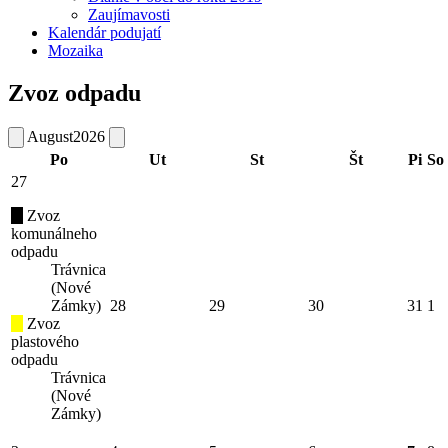
Zaujímavosti
Kalendár podujatí
Mozaika
Zvoz odpadu
August
2026
Po
Ut
St
Št
Pi
So
27
Zvoz
komunálneho
odpadu
Trávnica
(Nové
Zámky)
28
29
30
31
1
Zvoz
plastového
odpadu
Trávnica
(Nové
Zámky)