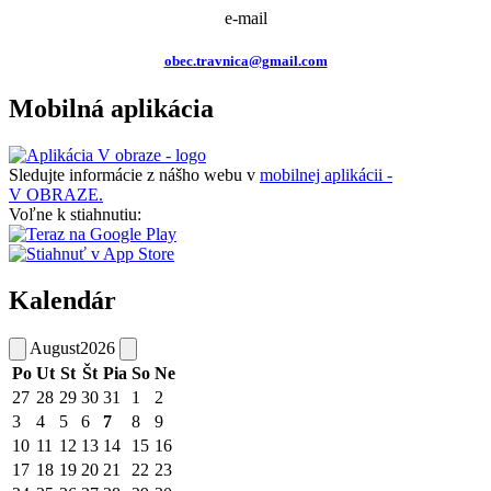
e-mail
obec.travnica@gmail.com
Mobilná aplikácia
Sledujte informácie z nášho webu v
mobilnej aplikácii -
V OBRAZE.
Voľne k stiahnutiu:
Kalendár
August
2026
Po
Ut
St
Št
Pia
So
Ne
27
28
29
30
31
1
2
3
4
5
6
7
8
9
10
11
12
13
14
15
16
17
18
19
20
21
22
23