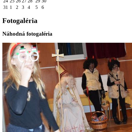
24
25
26
27
28
29
30
31
1
2
3
4
5
6
Fotogaléria
Náhodná fotogaléria