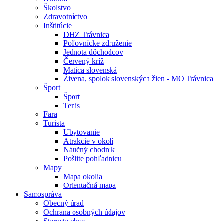
Školstvo
Zdravotníctvo
Inštitúcie
DHZ Trávnica
Poľovnícke združenie
Jednota dôchodcov
Červený kríž
Matica slovenská
Živena, spolok slovenských žien - MO Trávnica
Šport
Šport
Tenis
Fara
Turista
Ubytovanie
Atrakcie v okolí
Náučný chodník
Pošlite pohľadnicu
Mapy
Mapa okolia
Orientačná mapa
Samospráva
Obecný úrad
Ochrana osobných údajov
Starosta obce