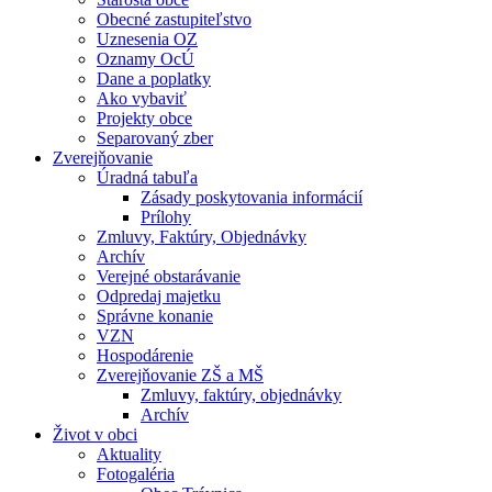
Obecné zastupiteľstvo
Uznesenia OZ
Oznamy OcÚ
Dane a poplatky
Ako vybaviť
Projekty obce
Separovaný zber
Zverejňovanie
Úradná tabuľa
Zásady poskytovania informácií
Prílohy
Zmluvy, Faktúry, Objednávky
Archív
Verejné obstarávanie
Odpredaj majetku
Správne konanie
VZN
Hospodárenie
Zverejňovanie ZŠ a MŠ
Zmluvy, faktúry, objednávky
Archív
Život v obci
Aktuality
Fotogaléria