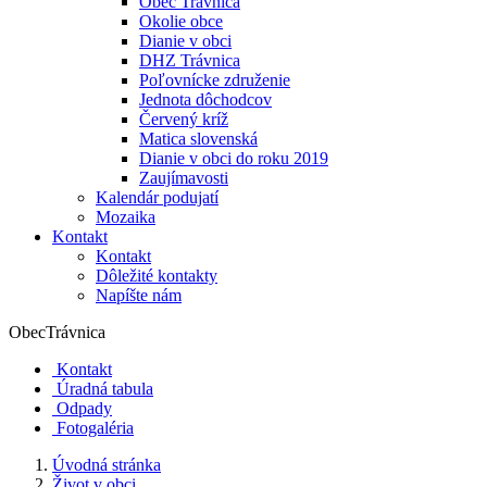
Obec Trávnica
Okolie obce
Dianie v obci
DHZ Trávnica
Poľovnícke združenie
Jednota dôchodcov
Červený kríž
Matica slovenská
Dianie v obci do roku 2019
Zaujímavosti
Kalendár podujatí
Mozaika
Kontakt
Kontakt
Dôležité kontakty
Napíšte nám
Obec
Trávnica
Kontakt
Úradná tabula
Odpady
Fotogaléria
Úvodná stránka
Život v obci