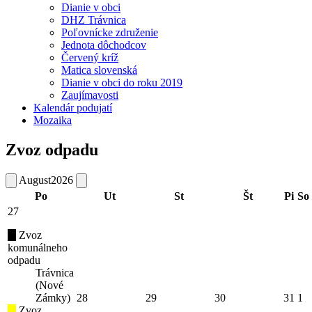
Dianie v obci
DHZ Trávnica
Poľovnícke združenie
Jednota dôchodcov
Červený kríž
Matica slovenská
Dianie v obci do roku 2019
Zaujímavosti
Kalendár podujatí
Mozaika
Zvoz odpadu
August
2026
Po
Ut
St
Št
Pi
So
27
Zvoz
komunálneho
odpadu
Trávnica
(Nové
Zámky)
28
29
30
31
1
Zvoz