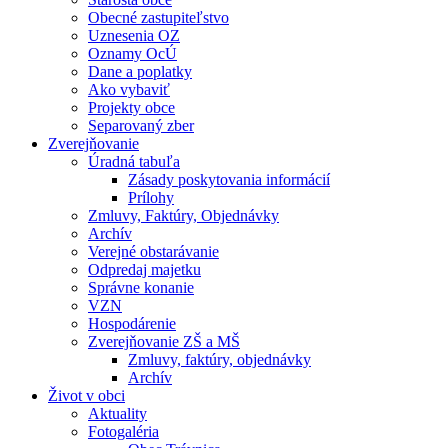
Obecné zastupiteľstvo
Uznesenia OZ
Oznamy OcÚ
Dane a poplatky
Ako vybaviť
Projekty obce
Separovaný zber
Zverejňovanie
Úradná tabuľa
Zásady poskytovania informácií
Prílohy
Zmluvy, Faktúry, Objednávky
Archív
Verejné obstarávanie
Odpredaj majetku
Správne konanie
VZN
Hospodárenie
Zverejňovanie ZŠ a MŠ
Zmluvy, faktúry, objednávky
Archív
Život v obci
Aktuality
Fotogaléria