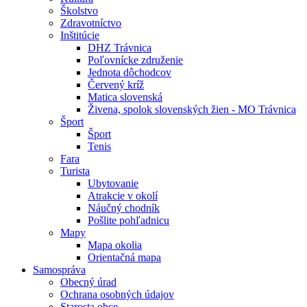
Školstvo
Zdravotníctvo
Inštitúcie
DHZ Trávnica
Poľovnícke združenie
Jednota dôchodcov
Červený kríž
Matica slovenská
Živena, spolok slovenských žien - MO Trávnica
Šport
Šport
Tenis
Fara
Turista
Ubytovanie
Atrakcie v okolí
Náučný chodník
Pošlite pohľadnicu
Mapy
Mapa okolia
Orientačná mapa
Samospráva
Obecný úrad
Ochrana osobných údajov
Starosta obce