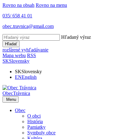
Rovno na obsah
Rovno na menu
035/ 658 41 01
obec.travnica@gmail.com
Hľadaný výraz
Hľadať
rozšírené vyhľadávanie
Mapa webu
RSS
SK
Slovensky
SK
Slovensky
EN
English
Obec
Trávnica
Menu
Obec
O obci
História
Pamiatky
Symboly obce
Kultúra