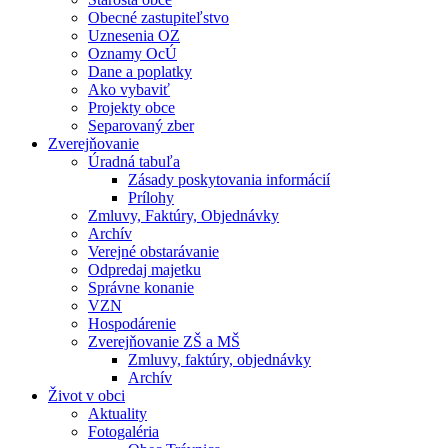
Obecné zastupiteľstvo
Uznesenia OZ
Oznamy OcÚ
Dane a poplatky
Ako vybaviť
Projekty obce
Separovaný zber
Zverejňovanie
Úradná tabuľa
Zásady poskytovania informácií
Prílohy
Zmluvy, Faktúry, Objednávky
Archív
Verejné obstarávanie
Odpredaj majetku
Správne konanie
VZN
Hospodárenie
Zverejňovanie ZŠ a MŠ
Zmluvy, faktúry, objednávky
Archív
Život v obci
Aktuality
Fotogaléria