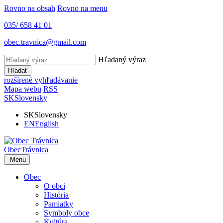
Rovno na obsah
Rovno na menu
035/ 658 41 01
obec.travnica@gmail.com
Hľadaný výraz
Hľadať
rozšírené vyhľadávanie
Mapa webu
RSS
SK
Slovensky
SK
Slovensky
EN
English
Obec
Trávnica
Menu
Obec
O obci
História
Pamiatky
Symboly obce
Kultúra