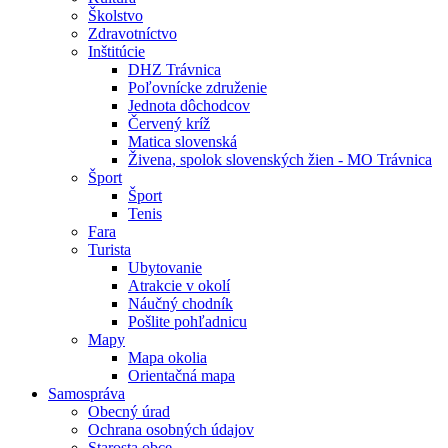
Školstvo
Zdravotníctvo
Inštitúcie
DHZ Trávnica
Poľovnícke združenie
Jednota dôchodcov
Červený kríž
Matica slovenská
Živena, spolok slovenských žien - MO Trávnica
Šport
Šport
Tenis
Fara
Turista
Ubytovanie
Atrakcie v okolí
Náučný chodník
Pošlite pohľadnicu
Mapy
Mapa okolia
Orientačná mapa
Samospráva
Obecný úrad
Ochrana osobných údajov
Starosta obce