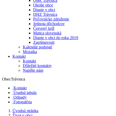
Obec Trávnica
Okolie obce
Dianie v obci
DHZ Trávnica
Poľovnícke združenie
Jednota dôchodcov
Červený kríž
Matica slovenská
Dianie v obci do roku 2019
Zaujímavosti
Kalendár podujatí
Mozaika
Kontakt
Kontakt
Dôležité kontakty
Napíšte nám
Obec
Trávnica
Kontakt
Úradná tabula
Odpady
Fotogaléria
Úvodná stránka
Život v obci