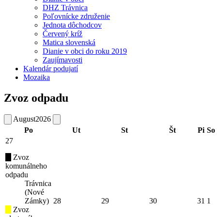
DHZ Trávnica
Poľovnícke združenie
Jednota dôchodcov
Červený kríž
Matica slovenská
Dianie v obci do roku 2019
Zaujímavosti
Kalendár podujatí
Mozaika
Zvoz odpadu
August
2026
Po
Ut
St
Št
Pi
So
27
Zvoz
komunálneho
odpadu
Trávnica
(Nové
Zámky)
28
29
30
31
1
Zvoz