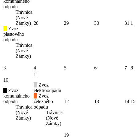
komunálneho
odpadu
Trávnica
(Nové
Zámky)
28
29
30
31
1
Zvoz
plastového
odpadu
Trávnica
(Nové
Zámky)
3
4
5
6
7
8
11
10
Zvoz
Zvoz
elektroodpadu
komunálneho
Zvoz
odpadu
železného
12
13
14
15
Trávnica
odpadu
(Nové
Trávnica
Zámky)
(Nové
Zámky)
19