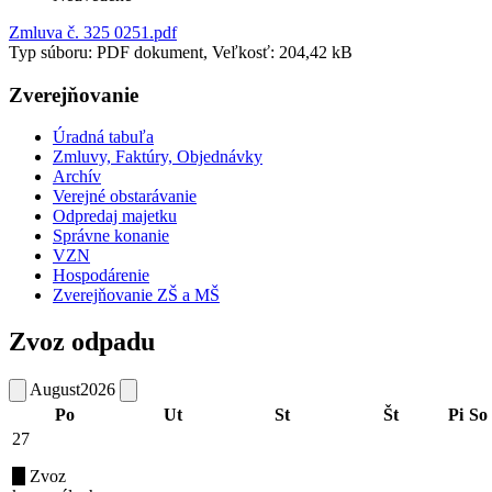
Zmluva č. 325 0251.pdf
Typ súboru: PDF dokument, Veľkosť: 204,42 kB
Zverejňovanie
Úradná tabuľa
Zmluvy, Faktúry, Objednávky
Archív
Verejné obstarávanie
Odpredaj majetku
Správne konanie
VZN
Hospodárenie
Zverejňovanie ZŠ a MŠ
Zvoz odpadu
August
2026
Po
Ut
St
Št
Pi
So
27
Zvoz