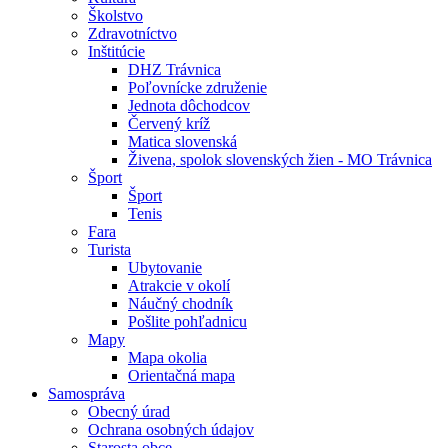
Školstvo
Zdravotníctvo
Inštitúcie
DHZ Trávnica
Poľovnícke združenie
Jednota dôchodcov
Červený kríž
Matica slovenská
Živena, spolok slovenských žien - MO Trávnica
Šport
Šport
Tenis
Fara
Turista
Ubytovanie
Atrakcie v okolí
Náučný chodník
Pošlite pohľadnicu
Mapy
Mapa okolia
Orientačná mapa
Samospráva
Obecný úrad
Ochrana osobných údajov
Starosta obce