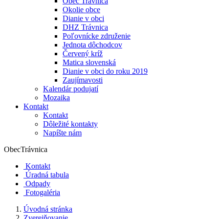
Obec Trávnica
Okolie obce
Dianie v obci
DHZ Trávnica
Poľovnícke združenie
Jednota dôchodcov
Červený kríž
Matica slovenská
Dianie v obci do roku 2019
Zaujímavosti
Kalendár podujatí
Mozaika
Kontakt
Kontakt
Dôležité kontakty
Napíšte nám
Obec
Trávnica
Kontakt
Úradná tabula
Odpady
Fotogaléria
Úvodná stránka
Zverejňovanie