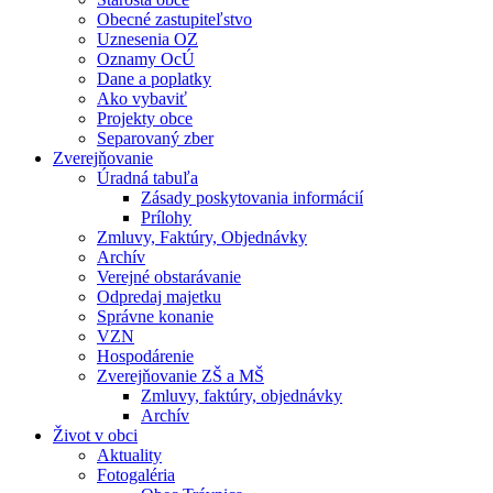
Obecné zastupiteľstvo
Uznesenia OZ
Oznamy OcÚ
Dane a poplatky
Ako vybaviť
Projekty obce
Separovaný zber
Zverejňovanie
Úradná tabuľa
Zásady poskytovania informácií
Prílohy
Zmluvy, Faktúry, Objednávky
Archív
Verejné obstarávanie
Odpredaj majetku
Správne konanie
VZN
Hospodárenie
Zverejňovanie ZŠ a MŠ
Zmluvy, faktúry, objednávky
Archív
Život v obci
Aktuality
Fotogaléria