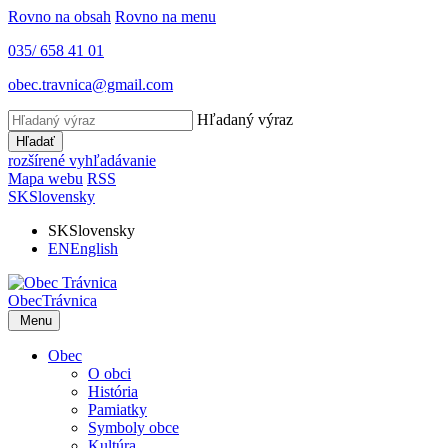
Rovno na obsah
Rovno na menu
035/ 658 41 01
obec.travnica@gmail.com
Hľadaný výraz
Hľadať
rozšírené vyhľadávanie
Mapa webu
RSS
SK
Slovensky
SK
Slovensky
EN
English
Obec
Trávnica
Menu
Obec
O obci
História
Pamiatky
Symboly obce
Kultúra