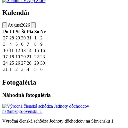
Kalendár
August
2026
Po
Ut
St
Št
Pia
So
Ne
27
28
29
30
31
1
2
3
4
5
6
7
8
9
10
11
12
13
14
15
16
17
18
19
20
21
22
23
24
25
26
27
28
29
30
31
1
2
3
4
5
6
Fotogaléria
Náhodná fotogaléria
Výročná členská schôdza Jednoty dôchodcov na Slovensku 1