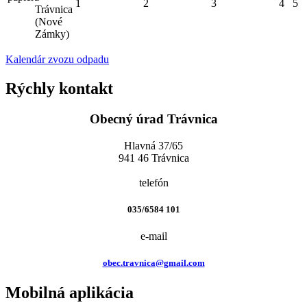
1
2
3
4
5
Trávnica
(Nové
Zámky)
Kalendár zvozu odpadu
Rýchly kontakt
Obecný úrad Trávnica
Hlavná 37/65
941 46 Trávnica
telefón
035/6584 101
e-mail
obec.travnica@gmail.com
Mobilná aplikácia