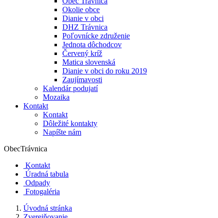
Obec Trávnica
Okolie obce
Dianie v obci
DHZ Trávnica
Poľovnícke združenie
Jednota dôchodcov
Červený kríž
Matica slovenská
Dianie v obci do roku 2019
Zaujímavosti
Kalendár podujatí
Mozaika
Kontakt
Kontakt
Dôležité kontakty
Napíšte nám
Obec
Trávnica
Kontakt
Úradná tabula
Odpady
Fotogaléria
Úvodná stránka
Zverejňovanie