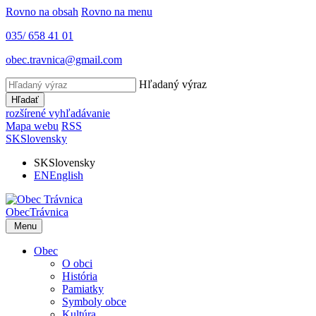
Rovno na obsah
Rovno na menu
035/ 658 41 01
obec.travnica@gmail.com
Hľadaný výraz
Hľadať
rozšírené vyhľadávanie
Mapa webu
RSS
SK
Slovensky
SK
Slovensky
EN
English
Obec
Trávnica
Menu
Obec
O obci
História
Pamiatky
Symboly obce
Kultúra