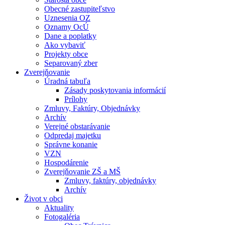
Obecné zastupiteľstvo
Uznesenia OZ
Oznamy OcÚ
Dane a poplatky
Ako vybaviť
Projekty obce
Separovaný zber
Zverejňovanie
Úradná tabuľa
Zásady poskytovania informácií
Prílohy
Zmluvy, Faktúry, Objednávky
Archív
Verejné obstarávanie
Odpredaj majetku
Správne konanie
VZN
Hospodárenie
Zverejňovanie ZŠ a MŠ
Zmluvy, faktúry, objednávky
Archív
Život v obci
Aktuality
Fotogaléria