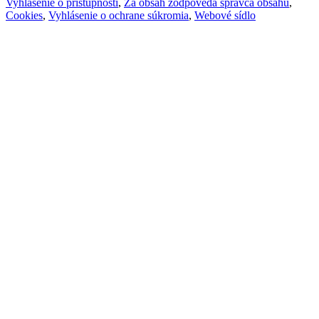
Vyhlásenie o prístupnosti
,
Za obsah zodpovedá správca obsahu
,
Cookies
,
Vyhlásenie o ochrane súkromia
,
Webové sídlo