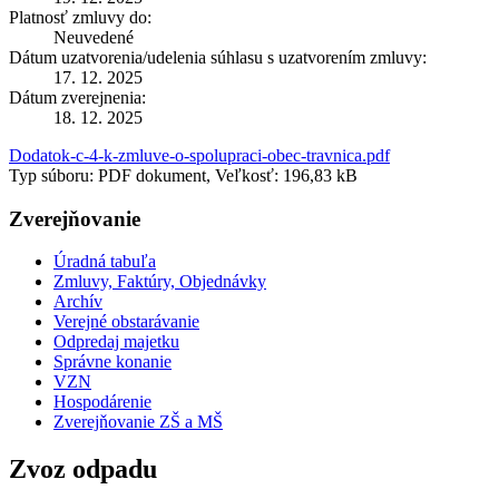
Platnosť zmluvy do:
Neuvedené
Dátum uzatvorenia/udelenia súhlasu s uzatvorením zmluvy:
17. 12. 2025
Dátum zverejnenia:
18. 12. 2025
Dodatok-c-4-k-zmluve-o-spolupraci-obec-travnica.pdf
Typ súboru: PDF dokument, Veľkosť: 196,83 kB
Zverejňovanie
Úradná tabuľa
Zmluvy, Faktúry, Objednávky
Archív
Verejné obstarávanie
Odpredaj majetku
Správne konanie
VZN
Hospodárenie
Zverejňovanie ZŠ a MŠ
Zvoz odpadu