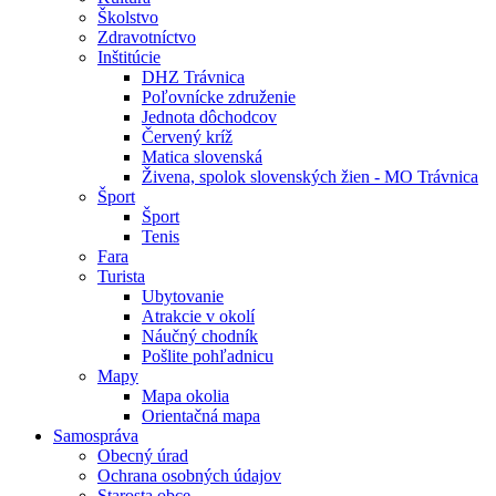
Školstvo
Zdravotníctvo
Inštitúcie
DHZ Trávnica
Poľovnícke združenie
Jednota dôchodcov
Červený kríž
Matica slovenská
Živena, spolok slovenských žien - MO Trávnica
Šport
Šport
Tenis
Fara
Turista
Ubytovanie
Atrakcie v okolí
Náučný chodník
Pošlite pohľadnicu
Mapy
Mapa okolia
Orientačná mapa
Samospráva
Obecný úrad
Ochrana osobných údajov
Starosta obce