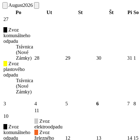
August
2026
Po
Ut
St
Št
Pi
So
27
Zvoz
komunálneho
odpadu
Trávnica
(Nové
Zámky)
28
29
30
31
1
Zvoz
plastového
odpadu
Trávnica
(Nové
Zámky)
3
4
5
6
7
8
11
10
Zvoz
Zvoz
elektroodpadu
komunálneho
Zvoz
odpadu
železného
12
13
14
15