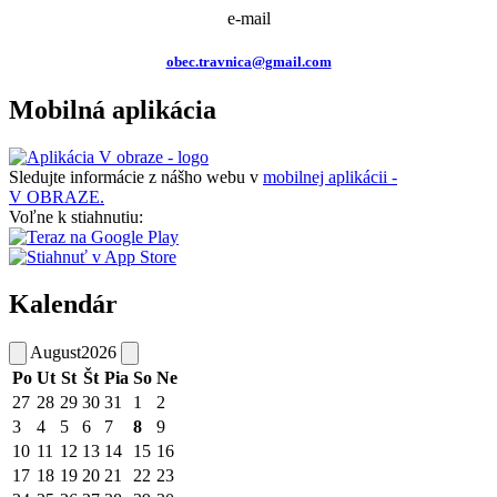
e-mail
obec.travnica@gmail.com
Mobilná aplikácia
Sledujte informácie z nášho webu v
mobilnej aplikácii -
V OBRAZE.
Voľne k stiahnutiu:
Kalendár
August
2026
Po
Ut
St
Št
Pia
So
Ne
27
28
29
30
31
1
2
3
4
5
6
7
8
9
10
11
12
13
14
15
16
17
18
19
20
21
22
23