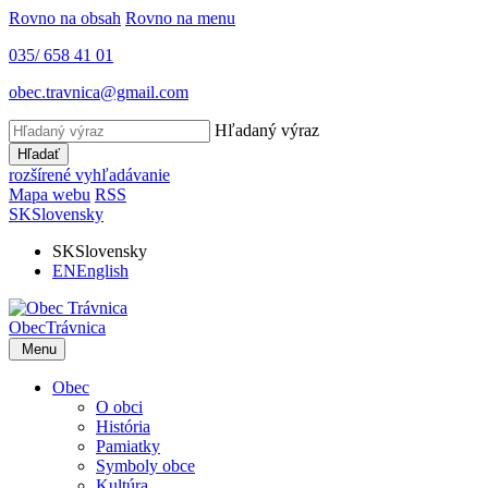
Rovno na obsah
Rovno na menu
035/ 658 41 01
obec.travnica@gmail.com
Hľadaný výraz
Hľadať
rozšírené vyhľadávanie
Mapa webu
RSS
SK
Slovensky
SK
Slovensky
EN
English
Obec
Trávnica
Menu
Obec
O obci
História
Pamiatky
Symboly obce
Kultúra