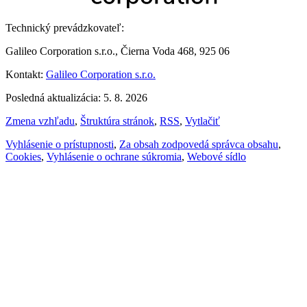
Technický prevádzkovateľ:
Galileo Corporation s.r.o., Čierna Voda 468, 925 06
Kontakt:
Galileo Corporation s.r.o.
Posledná aktualizácia: 5. 8. 2026
Zmena vzhľadu
,
Štruktúra stránok
,
RSS
,
Vytlačiť
Vyhlásenie o prístupnosti
,
Za obsah zodpovedá správca obsahu
,
Cookies
,
Vyhlásenie o ochrane súkromia
,
Webové sídlo