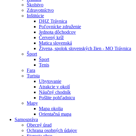
Školstvo
Zdravotníctvo
Inštitúcie
DHZ Trávnica
Poľovnícke združenie
Jednota dôchodcov
Červený kríž
Matica slovenská
Živena, spolok slovenských žien - MO Trávnica
Šport
Šport
Tenis
Fara
Turista
Ubytovanie
Atrakcie v okolí
Náučný chodník
Pošlite pohľadnicu
Mapy
Mapa okolia
Orientačná mapa
Samospráva
Obecný úrad
Ochrana osobných údajov
Starosta obce