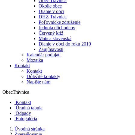
Obec Trávnica
Okolie obce
Dianie v obci
DHZ Trávnica
Poľovnícke združenie
Jednota dôchodcov
Červený kríž
Matica slovenská
Dianie v obci do roku 2019
Zaujímavosti
Kalendár podujatí
Mozaika
Kontakt
Kontakt
Dôležité kontakty
Napíšte nám
Obec
Trávnica
Kontakt
Úradná tabula
Odpady
Fotogaléria
Úvodná stránka
Zverejňovanie