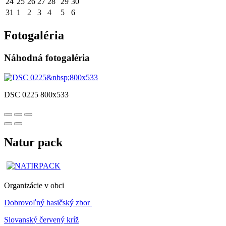
24
25
26
27
28
29
30
31
1
2
3
4
5
6
Fotogaléria
Náhodná fotogaléria
DSC 0225 800x533
Natur pack
Organizácie v obci
Dobrovoľný hasičský zbor
Slovanský červený kríž