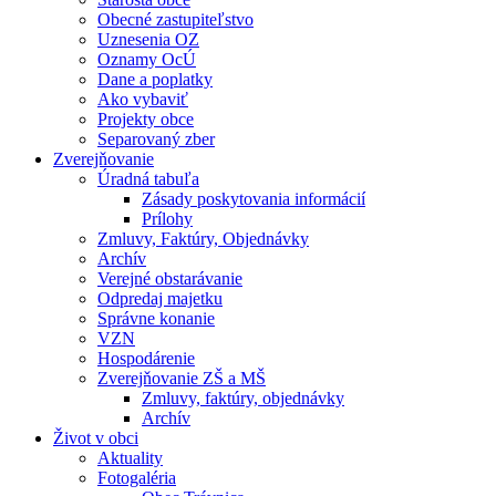
Obecné zastupiteľstvo
Uznesenia OZ
Oznamy OcÚ
Dane a poplatky
Ako vybaviť
Projekty obce
Separovaný zber
Zverejňovanie
Úradná tabuľa
Zásady poskytovania informácií
Prílohy
Zmluvy, Faktúry, Objednávky
Archív
Verejné obstarávanie
Odpredaj majetku
Správne konanie
VZN
Hospodárenie
Zverejňovanie ZŠ a MŠ
Zmluvy, faktúry, objednávky
Archív
Život v obci
Aktuality
Fotogaléria