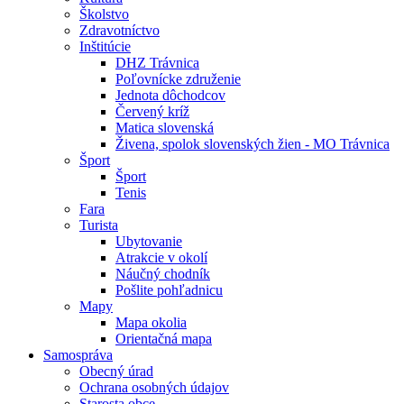
Školstvo
Zdravotníctvo
Inštitúcie
DHZ Trávnica
Poľovnícke združenie
Jednota dôchodcov
Červený kríž
Matica slovenská
Živena, spolok slovenských žien - MO Trávnica
Šport
Šport
Tenis
Fara
Turista
Ubytovanie
Atrakcie v okolí
Náučný chodník
Pošlite pohľadnicu
Mapy
Mapa okolia
Orientačná mapa
Samospráva
Obecný úrad
Ochrana osobných údajov
Starosta obce