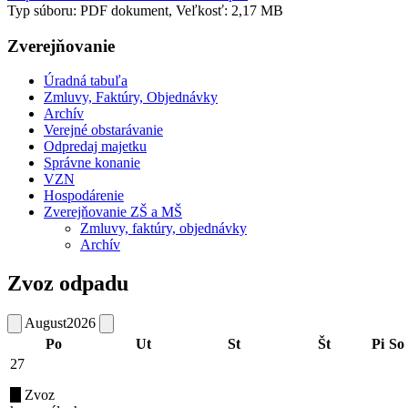
Typ súboru: PDF dokument, Veľkosť: 2,17 MB
Zverejňovanie
Úradná tabuľa
Zmluvy, Faktúry, Objednávky
Archív
Verejné obstarávanie
Odpredaj majetku
Správne konanie
VZN
Hospodárenie
Zverejňovanie ZŠ a MŠ
Zmluvy, faktúry, objednávky
Archív
Zvoz odpadu
August
2026
Po
Ut
St
Št
Pi
So
27
Zvoz