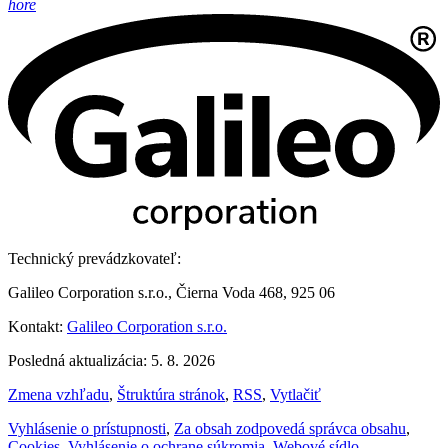
hore
Technický prevádzkovateľ:
Galileo Corporation s.r.o., Čierna Voda 468, 925 06
Kontakt:
Galileo Corporation s.r.o.
Posledná aktualizácia: 5. 8. 2026
Zmena vzhľadu
,
Štruktúra stránok
,
RSS
,
Vytlačiť
Vyhlásenie o prístupnosti
,
Za obsah zodpovedá správca obsahu
,
Cookies
,
Vyhlásenie o ochrane súkromia
,
Webové sídlo