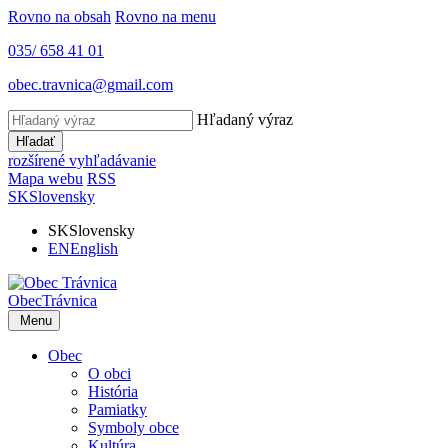
Rovno na obsah
Rovno na menu
035/ 658 41 01
obec.travnica@gmail.com
Hľadaný výraz
Hľadať
rozšírené vyhľadávanie
Mapa webu
RSS
SK
Slovensky
SK
Slovensky
EN
English
Obec
Trávnica
Menu
Obec
O obci
História
Pamiatky
Symboly obce
Kultúra