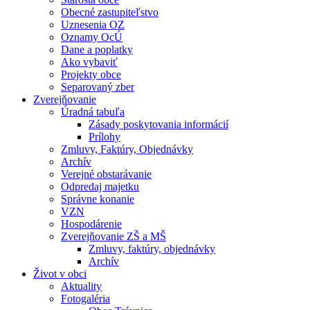
Obecné zastupiteľstvo
Uznesenia OZ
Oznamy OcÚ
Dane a poplatky
Ako vybaviť
Projekty obce
Separovaný zber
Zverejňovanie
Úradná tabuľa
Zásady poskytovania informácií
Prílohy
Zmluvy, Faktúry, Objednávky
Archív
Verejné obstarávanie
Odpredaj majetku
Správne konanie
VZN
Hospodárenie
Zverejňovanie ZŠ a MŠ
Zmluvy, faktúry, objednávky
Archív
Život v obci
Aktuality
Fotogaléria