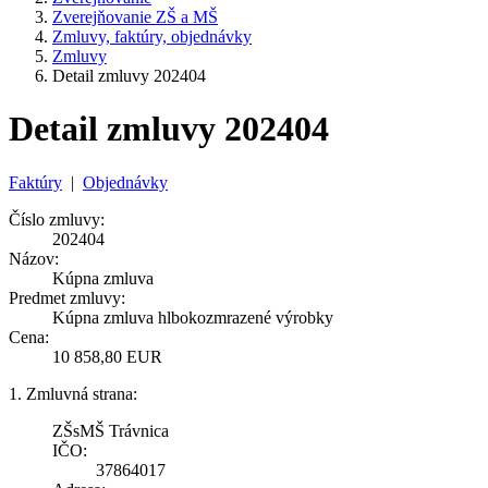
Zverejňovanie ZŠ a MŠ
Zmluvy, faktúry, objednávky
Zmluvy
Detail zmluvy 202404
Detail zmluvy 202404
Faktúry
|
Objednávky
Číslo zmluvy:
202404
Názov:
Kúpna zmluva
Predmet zmluvy:
Kúpna zmluva hlbokozmrazené výrobky
Cena:
10 858,80 EUR
1. Zmluvná strana:
ZŠsMŠ Trávnica
IČO:
37864017