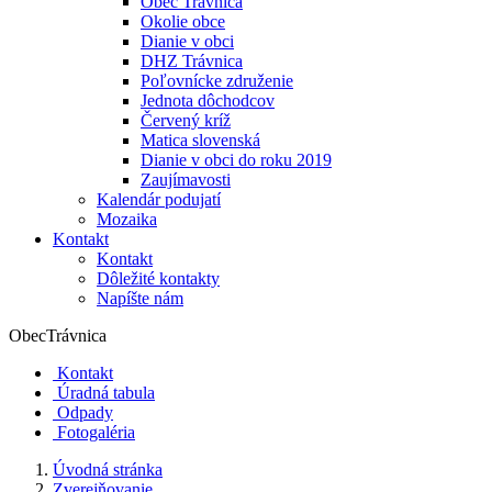
Obec Trávnica
Okolie obce
Dianie v obci
DHZ Trávnica
Poľovnícke združenie
Jednota dôchodcov
Červený kríž
Matica slovenská
Dianie v obci do roku 2019
Zaujímavosti
Kalendár podujatí
Mozaika
Kontakt
Kontakt
Dôležité kontakty
Napíšte nám
Obec
Trávnica
Kontakt
Úradná tabula
Odpady
Fotogaléria
Úvodná stránka
Zverejňovanie